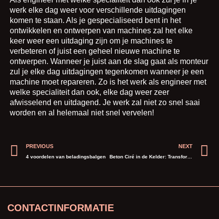
werk elke dag weer voor verschillende uitdagingen
komen te staan. Als je gespecialiseerd bent in het
ontwikkelen en ontwerpen van machines zal het elke
keer weer een uitdaging zijn om je machines te
verbeteren of juist een geheel nieuwe machine te
ontwerpen. Wanneer je juist aan de slag gaat als monteur
zul je elke dag uitdagingen tegenkomen wanneer je een
machine moet repareren. Zo is het werk als engineer met
welke specialiteit dan ook, elke dag weer zeer
afwisselend en uitdagend. Je werk zal niet zo snel saai
worden en al helemaal niet snel vervelen!
Prev
N
PREVIOUS
NEXT
4 voordelen van beladingsbalgen
Beton Ciré in de Kelder: Transformeer deze Ruimte tot een Bruikbare en Trendy Plek
CONTACTINFORMATIE